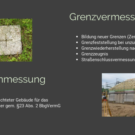
Grenzvermes
Bildung neuer Grenzen (Z
Grenzfeststellung bei unz
Grenzwiederherstellung n
Grenzzeugnis
Straßenschlussvermessun
nmessung
chteter Gebäude für das
ter gem. §23 Abs. 2 BbgVermG