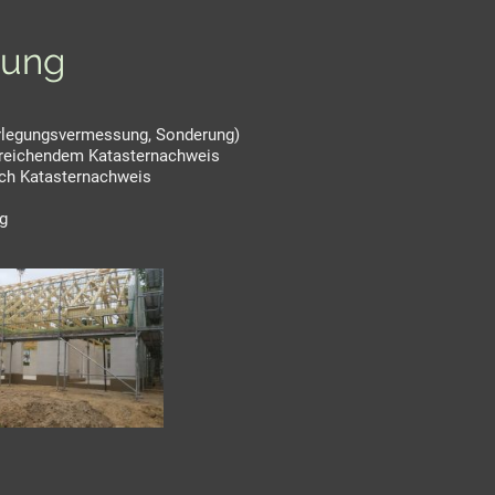
sung
erlegungsvermessung, Sonderung)
ureichendem Katasternachweis
ach Katasternachweis
g